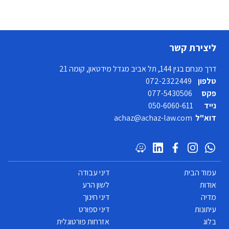
ליצירת קשר
דרך מנחם בגין 144, תל אביב מגדל מידטאון, קומה 21
טלפון
072-2322449
פקס
077-5430506
נייד
050-6060-611
דוא"ל
achaz@achaz-law.com
עמוד הבית
דיני עבודה
אודות
לשון הרע
מדיה
דיני חינוך
עיתונות
דיני ספורט
בלוג
אזרחות פורטוגלית