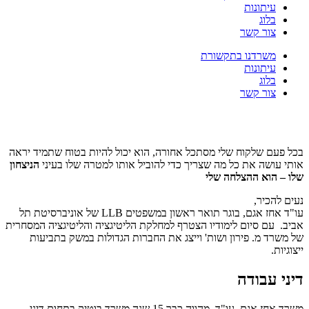
עיתונות
בלוג
צור קשר
משרדנו בתקשורת
עיתונות
בלוג
צור קשר
בכל פעם שלקוח שלי מסתכל אחורה, הוא יכול להיות בטוח שתמיד יראה
אותי עושה את כל מה שצריך כדי להוביל אותו למטרה שלו בעיני
הניצחון
שלו – הוא ההצלחה שלי
נעים להכיר,
עו"ד אחז אגם, בוגר תואר ראשון במשפטים LLB של אוניברסיטת תל
אביב. עם סיום לימודיו הצטרף למחלקת הליטיגציה והליטיגציה המסחרית
של משרד מ. פירון ושות' וייצג את החברות הגדולות במשק בתביעות
ייצוגיות.
דיני עבודה
משרד אחז אגם, עו"ד, מהווה כבר 15 שנה משרד בוטיק בתחום דיני