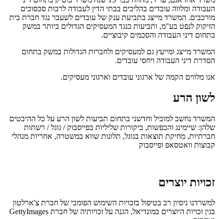
העבודה ומלווה עובדים בהליכים בבתי הדין לעבודה לרבות סכסוכים
מורכבים. המשרד מייצג בתביעת ענק של עובדים לשעבר נגד חברת בית
הזיקוק לנפט בע"מ, ותביעות כנגד המעסיקים הגדולים ביותר במשק
בתחום דיני העבודה והסכמים קיבוציים.
המשרד מייצג ומייעץ גם למעסיקים ולחברות הגדולות במשק בתחום
הסדרת דיני העבודה ויחסי עובדים.
אנו מלווים הקמה של ארגוני עובדים וארגוני מעסיקים.
לשון הרע
המשרד נחשב למוביל וחדשני בתחום תביעות לשון הרע על כל ההיבטים
שלהן: שיימינג והכפשות, ביקורות שליליות בפייסבוק / גוגל / רשתות
חברתיות, מחיקת תוצאות בגוגל, תלונות שווא במשטרה, אחריות מנהלי
קבוצות וואטסאפ ופייסבוק
זכויות יוצרים
למשרדנו ניסיון רב בטיפול בזכויות השימוש הפומבי של חברת צ'ארלטון
בגין זכויות היוצרים במונדיאל, הגנה על זכויותיה של חברת GettyImages