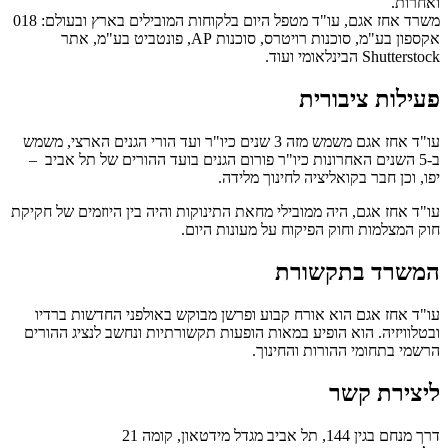
ואחרות.
משרד אחז אגם, עו"ד מטפל היום בלקוחות המובילים בארץ ובעולם: 018
אקספון בע"מ, סוכנות רויטרס, סוכנות AP, פונטביט בע"מ, אתר
Shutterstock הבינלאומי ועוד.
פעילות ציבורית
עו"ד אחז אגם משמש מזה 3 שנים כיו"ר ועד הורי הגנים הארצי, משמש
ב-5 השנים האחרונות כיו"ר פורום הגנים בועד ההורים של תל אביב –
יפו, וכן חבר בקואליציה לחינוך מלידה.
עו"ד אחז אגם, היה ממובילי מחאת התינוקות והיה בין היוזמים של חקיקת
חוק המצלמות וחוק הפיקוח על מעונות היום.
המשרד בתקשורת
עו"ד אחז אגם הוא אורח קבוע ופרשן מבוקש באולפני החדשות ברדיו
ובטלוויזיה. הוא הופיע במאות הופעות תקשורתיות ונחשב לנציג ההורים
הרשמי בתחומי ההורות והחינוך.
ליצירת קשר
דרך מנחם בגין 144, תל אביב מגדל מידטאון, קומה 21