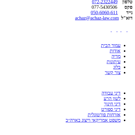
טלפון
072-2322449
פקס
077-5430506
נייד
050-6060-611
דוא"ל
achaz@achaz-law.com
עמוד הבית
אודות
מדיה
עיתונות
בלוג
צור קשר
דיני עבודה
לשון הרע
דיני חינוך
דיני ספורט
אזרחות פורטוגלית
משפט אמריקאי וייצוג בארה״ב